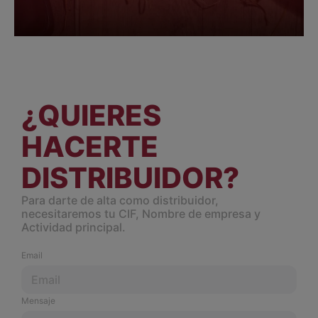
¿QUIERES
HACERTE
DISTRIBUIDOR?
Para darte de alta como distribuidor,
necesitaremos tu CIF, Nombre de empresa y
Actividad principal.
Email
Mensaje