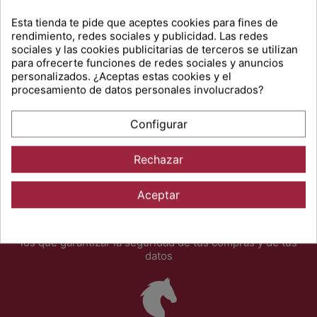
Esta tienda te pide que aceptes cookies para fines de
rendimiento, redes sociales y publicidad. Las redes
sociales y las cookies publicitarias de terceros se utilizan
para ofrecerte funciones de redes sociales y anuncios
Atención al detalle
personalizados. ¿Aceptas estas cookies y el
procesamiento de datos personales involucrados?
En Sport Hípic nos gusta cuidar a nuestros clientes, y por
ello estaremos encantados de ayudarte a resolver todas tus
dudas.
Configurar
Rechazar
Aceptar
100% Pago seguro
Dedicamos un gran esfuerzo en disponer de recursos con
los que garantizar la seguridad de tus compras y de tus
datos