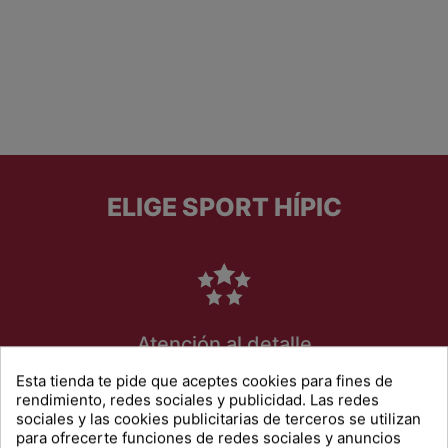
ELIGE SPORT HÍPIC
Atención al detalle
En Sport Hípic nos gusta cuidar a nuestros clientes, y por
Esta tienda te pide que aceptes cookies para fines de
ello estaremos encantados de ayudarte a resolver todas tus
rendimiento, redes sociales y publicidad. Las redes
dudas.
sociales y las cookies publicitarias de terceros se utilizan
para ofrecerte funciones de redes sociales y anuncios