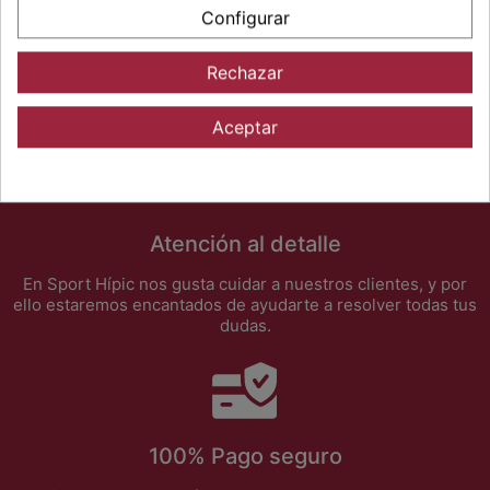
Configurar
Rechazar
ELIGE SPORT HÍPIC
Aceptar
Atención al detalle
En Sport Hípic nos gusta cuidar a nuestros clientes, y por
ello estaremos encantados de ayudarte a resolver todas tus
dudas.
100% Pago seguro