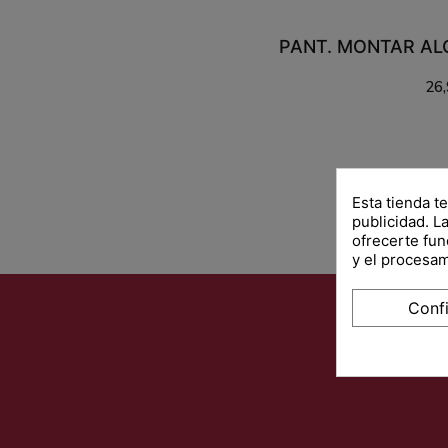
26,
Añadir a
Esta tienda t
publicidad. La
ofrecerte fun
y el procesa
Conf