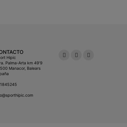
ONTACTO
ort Hipic
ra. Palma-Arta km 49'9
500 Manacor, Balears
paña
71845245
fo@sporthipic.com