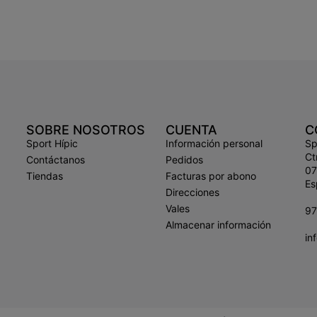
SOBRE NOSOTROS
CUENTA
C
Sport Hípic
Información personal
Sp
Ct
Contáctanos
Pedidos
07
Tiendas
Facturas por abono
Es
Direcciones
Vales
9
Almacenar información
in