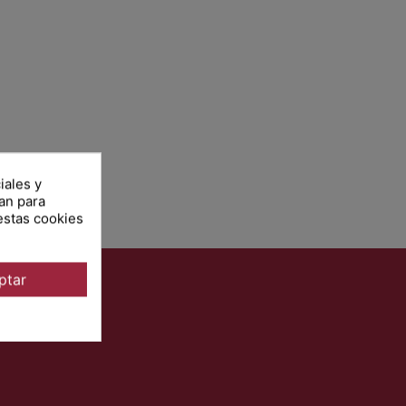
iales y
zan para
estas cookies
ptar