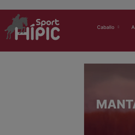
Caballo
A
MANT