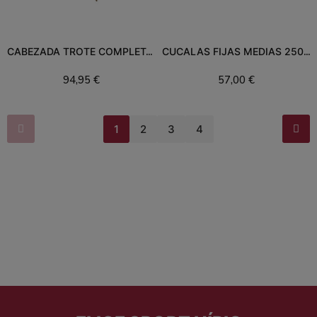
CABEZADA TROTE COMPLETA RACING TACK
CUCALAS FIJAS MEDIAS 250RT
94,95 €
57,00 €
Añadir al carrito
Añadir al carrito
1
2
3
4
Filtros