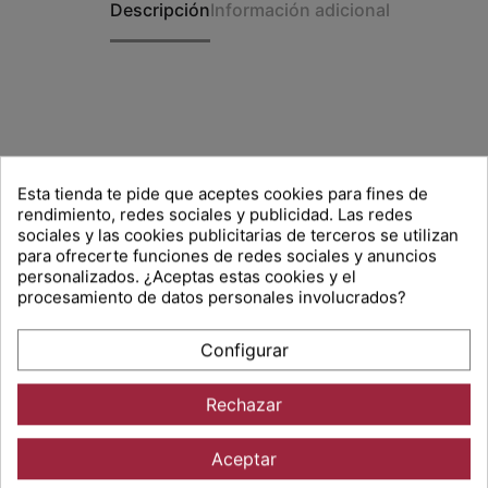
Descripción
Información adicional
Esta tienda te pide que aceptes cookies para fines de
rendimiento, redes sociales y publicidad. Las redes
sociales y las cookies publicitarias de terceros se utilizan
para ofrecerte funciones de redes sociales y anuncios
ELIGE SPORT HÍPIC
personalizados. ¿Aceptas estas cookies y el
procesamiento de datos personales involucrados?
Configurar
Rechazar
Atención al detalle
Aceptar
En Sport Hípic nos gusta cuidar a nuestros clientes, y por
ello estaremos encantados de ayudarte a resolver todas tus