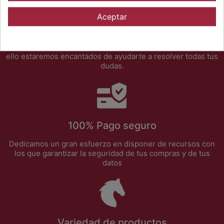
Aceptar
Atención al detalle
En Sport Hípic nos gusta cuidar a nuestros clientes, y por
ello estaremos encantados de ayudarte a resolver todas tus
dudas.
100% Pago seguro
Dedicamos un gran esfuerzo en disponer de recursos con
los que garantizar la seguridad de tus compras y de tus
datos
Variedad de productos