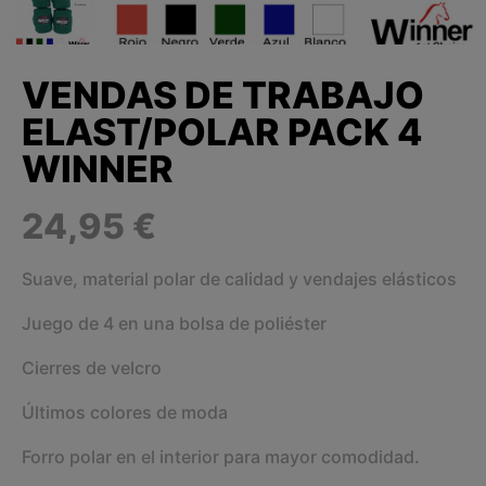
VENDAS DE TRABAJO
ELAST/POLAR PACK 4
WINNER
24,95 €
Suave, material polar de calidad y vendajes elásticos
Juego de 4 en una bolsa de poliéster
Cierres de velcro
Últimos colores de moda
Forro polar en el interior para mayor comodidad.